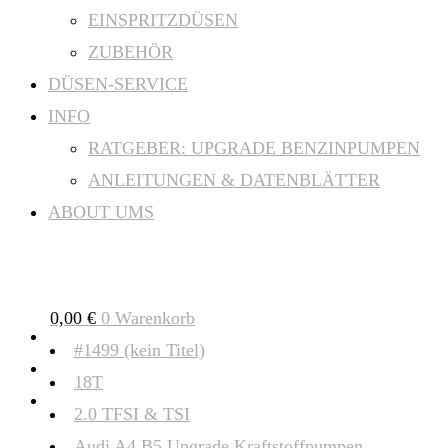
EINSPRITZDÜSEN
ZUBEHÖR
DÜSEN-SERVICE
INFO
RATGEBER: UPGRADE BENZINPUMPEN
ANLEITUNGEN & DATENBLÄTTER
ABOUT UMS
0,00
€
0
Warenkorb
#1499 (kein Titel)
18T
2.0 TFSI & TSI
Audi A4 B5 Upgrade Kraftstoffpumpen