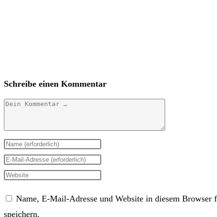
Schreibe einen Kommentar
Kommentar
Gib
deinen
Gib
Namen
deine
Gib
oder
E-
deine
Name, E-Mail-Adresse und Website in diesem Browser 
Benutzernamen
Mail-
Website-
speichern.