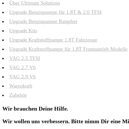
Über Ultimate Solutions
Upgrade Benzinpumpe für 1.8T & 2.0 TFSI
Upgrade Benzinpumpe Ratgeber
Upgrade Kits
Upgrade Kraftstoffpumpe 1.8T Fahrzeuge
Upgrade Kraftstoffpumpe für 1.8T Frontantrieb Modelle
VAG 2.5 TFSI
VAG 2.7 V6
VAG 2.9 V6
Warenkorb
Zubehör
Wir brauchen Deine Hilfe.
Wir wollen uns verbessern. Bitte nimm Dir eine Mi