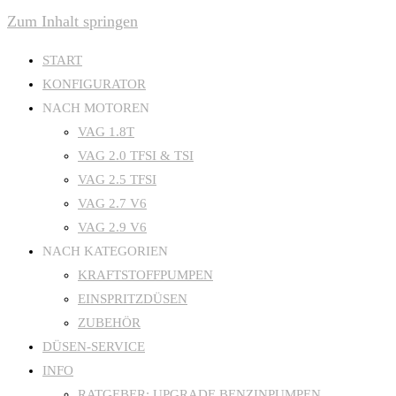
Zum Inhalt springen
START
KONFIGURATOR
NACH MOTOREN
VAG 1.8T
VAG 2.0 TFSI & TSI
VAG 2.5 TFSI
VAG 2.7 V6
VAG 2.9 V6
NACH KATEGORIEN
KRAFTSTOFFPUMPEN
EINSPRITZDÜSEN
ZUBEHÖR
DÜSEN-SERVICE
INFO
RATGEBER: UPGRADE BENZINPUMPEN