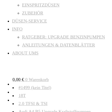
EINSPRITZDÜSEN
ZUBEHÖR
DÜSEN-SERVICE
INFO
RATGEBER: UPGRADE BENZINPUMPEN
ANLEITUNGEN & DATENBLÄTTER
ABOUT UMS
0,00
€
0
Warenkorb
#1499 (kein Titel)
18T
2.0 TFSI & TSI
Audi A4 B5 Upgrade Kraftstoffpumpen