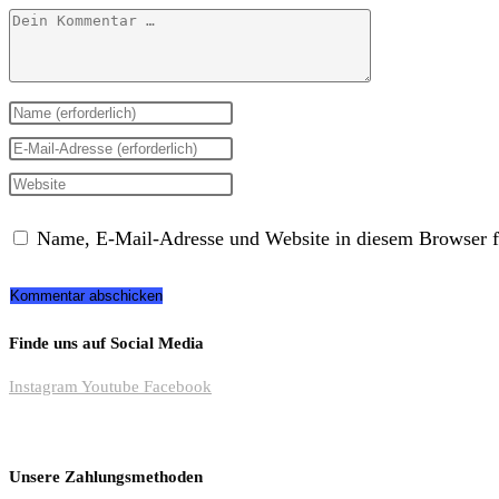
Kommentar
Gib
deinen
Gib
Namen
deine
Gib
oder
E-
deine
Name, E-Mail-Adresse und Website in diesem Browser f
Benutzernamen
Mail-
Website-
zum
Adresse
URL
Kommentieren
zum
ein
Finde uns auf Social Media
Alternative:
ein
Kommentieren
(optional)
Instagram
Youtube
Facebook
ein
Unsere Zahlungsmethoden