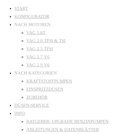
Zum
START
KONFIGURATOR
Inhalt
NACH MOTOREN
springen
VAG 1.8T
VAG 2.0 TFSI & TSI
VAG 2.5 TFSI
VAG 2.7 V6
VAG 2.9 V6
NACH KATEGORIEN
KRAFTSTOFFPUMPEN
EINSPRITZDÜSEN
ZUBEHÖR
DÜSEN-SERVICE
INFO
RATGEBER: UPGRADE BENZINPUMPEN
ANLEITUNGEN & DATENBLÄTTER