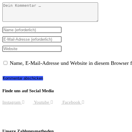
Kommentar
Gib
deinen
Gib
Namen
deine
Gib
oder
E-
deine
Name, E-Mail-Adresse und Website in diesem Browser f
Benutzernamen
Mail-
Website-
zum
Adresse
URL
Kommentieren
zum
ein
Finde uns auf Social Media
ein
Kommentieren
(optional)
Instagram
Youtube
Facebook
ein
Unsere Zahlungsmethoden