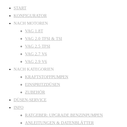
Zum
START
KONFIGURATOR
Inhalt
NACH MOTOREN
springen
VAG 1.8T
VAG 2.0 TFSI & TSI
VAG 2.5 TFSI
VAG 2.7 V6
VAG 2.9 V6
NACH KATEGORIEN
KRAFTSTOFFPUMPEN
EINSPRITZDÜSEN
ZUBEHÖR
DÜSEN-SERVICE
INFO
RATGEBER: UPGRADE BENZINPUMPEN
ANLEITUNGEN & DATENBLÄTTER