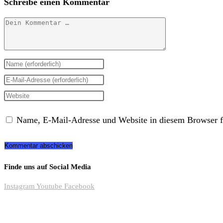
Schreibe einen Kommentar
Kommentar
Gib
deinen
Gib
Namen
deine
Gib
oder
E-
deine
Name, E-Mail-Adresse und Website in diesem Browser f
Benutzernamen
Mail-
Website-
zum
Adresse
URL
Kommentieren
zum
ein
Finde uns auf Social Media
ein
Kommentieren
(optional)
Instagram
Youtube
Facebook
ein