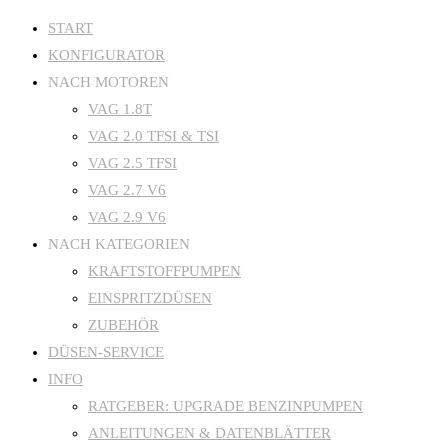
Zum
START
KONFIGURATOR
Inhalt
NACH MOTOREN
springen
VAG 1.8T
VAG 2.0 TFSI & TSI
VAG 2.5 TFSI
VAG 2.7 V6
VAG 2.9 V6
NACH KATEGORIEN
KRAFTSTOFFPUMPEN
EINSPRITZDÜSEN
ZUBEHÖR
DÜSEN-SERVICE
INFO
RATGEBER: UPGRADE BENZINPUMPEN
ANLEITUNGEN & DATENBLÄTTER