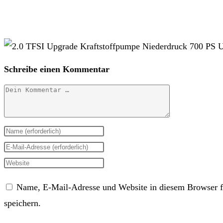
Schreibe einen Kommentar
Kommentar
Gib
deinen
Gib
Namen
deine
Gib
oder
E-
deine
Name, E-Mail-Adresse und Website in diesem Browser 
Benutzernamen
Mail-
Website-
speichern.
zum
Adresse
URL