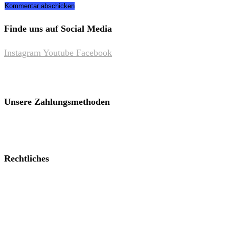
Kommentieren
zum
ein
ein
Kommentieren
(optional)
Finde uns auf Social Media
ein
Instagram
Youtube
Facebook
Unsere Zahlungsmethoden
Rechtliches