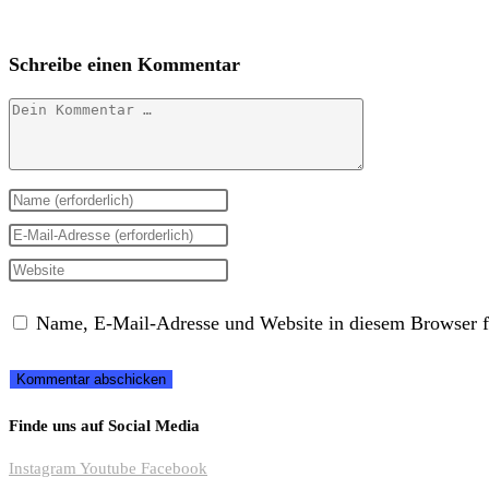
Schreibe einen Kommentar
Kommentar
Gib
deinen
Gib
Namen
deine
Gib
oder
E-
deine
Name, E-Mail-Adresse und Website in diesem Browser f
Benutzernamen
Mail-
Website-
zum
Adresse
URL
Kommentieren
zum
ein
Finde uns auf Social Media
ein
Kommentieren
(optional)
Instagram
Youtube
Facebook
ein