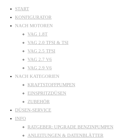
Zum
START
KONFIGURATOR
Inhalt
NACH MOTOREN
springen
VAG 1.8T
VAG 2.0 TFSI & TSI
VAG 2.5 TFSI
VAG 2.7 V6
VAG 2.9 V6
NACH KATEGORIEN
KRAFTSTOFFPUMPEN
EINSPRITZDÜSEN
ZUBEHÖR
DÜSEN-SERVICE
INFO
RATGEBER: UPGRADE BENZINPUMPEN
ANLEITUNGEN & DATENBLÄTTER