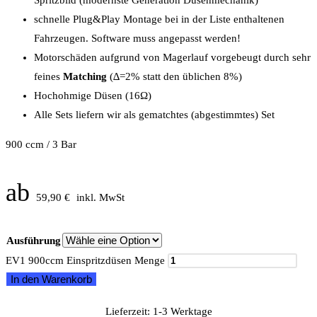
schnelle Plug&Play Montage bei in der Liste enthaltenen
Fahrzeugen. Software muss angepasst werden!
Motorschäden aufgrund von Magerlauf vorgebeugt durch sehr
feines
Matching
(∆=2% statt den üblichen 8%)
Hochohmige Düsen (16Ω)
Alle Sets liefern wir als gematchtes (abgestimmtes) Set
900 ccm / 3 Bar
ab
59,90
€
inkl. MwSt
Ausführung
EV1 900ccm Einspritzdüsen Menge
In den Warenkorb
Lieferzeit:
1-3 Werktage