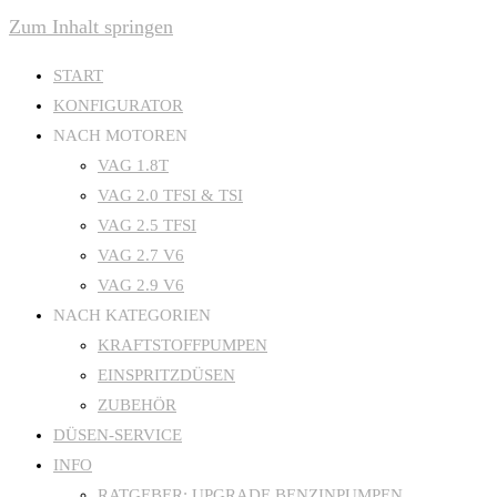
Zum Inhalt springen
START
KONFIGURATOR
NACH MOTOREN
VAG 1.8T
VAG 2.0 TFSI & TSI
VAG 2.5 TFSI
VAG 2.7 V6
VAG 2.9 V6
NACH KATEGORIEN
KRAFTSTOFFPUMPEN
EINSPRITZDÜSEN
ZUBEHÖR
DÜSEN-SERVICE
INFO
RATGEBER: UPGRADE BENZINPUMPEN