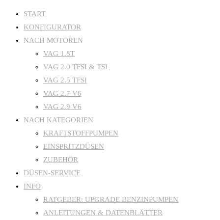
Zum
START
KONFIGURATOR
Inhalt
NACH MOTOREN
springen
VAG 1.8T
VAG 2.0 TFSI & TSI
VAG 2.5 TFSI
VAG 2.7 V6
VAG 2.9 V6
NACH KATEGORIEN
KRAFTSTOFFPUMPEN
EINSPRITZDÜSEN
ZUBEHÖR
DÜSEN-SERVICE
INFO
RATGEBER: UPGRADE BENZINPUMPEN
ANLEITUNGEN & DATENBLÄTTER