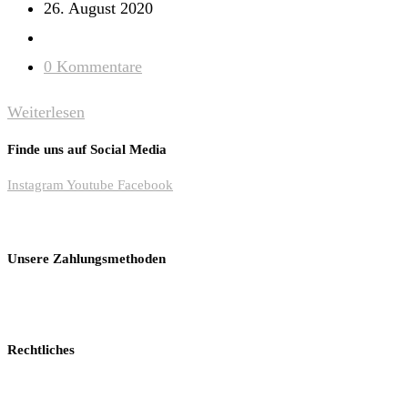
Autor:
Beitrag
26. August 2020
veröffentlicht:
Beitrags-
Kategorie:
Beitrags-
0 Kommentare
Kommentare:
AGB
Weiterlesen
Finde uns auf Social Media
Instagram
Youtube
Facebook
Unsere Zahlungsmethoden
Rechtliches