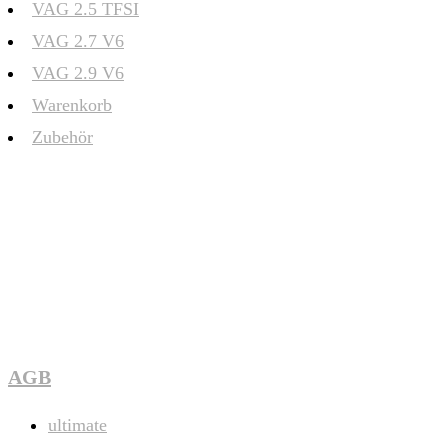
VAG 2.5 TFSI
VAG 2.7 V6
VAG 2.9 V6
Warenkorb
Zubehör
AGB
Beitrags-
ultimate